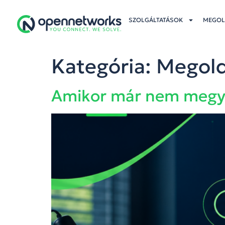
SZOLGÁLTATÁSOK
MEGOL
Kategória:
Megol
Amikor már nem megy 