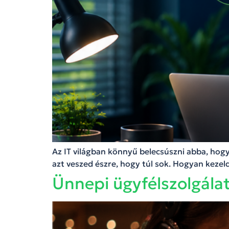
Az IT világban könnyű belecsúszni abba, hogy
azt veszed észre, hogy túl sok. Hogyan kezel
Ünnepi ügyfélszolgálat