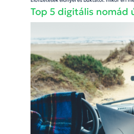
Előfizetések előnyei és buktatói: mikor éri
Top 5 digitális nomád