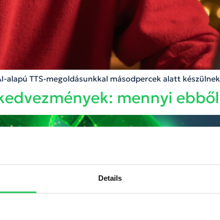
 AI-alapú TTS-megoldásunkkal másodpercek alatt készülnek 
h kedvezmények: mennyi ebből
Details