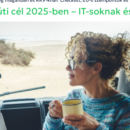
 meg magánban és KKV-knál? Checklist, EU-s szempontok és 
 úti cél 2025-ben – IT-soknak