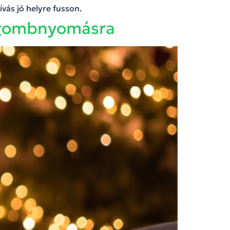
ívás jó helyre fusson.
s gombnyomásra