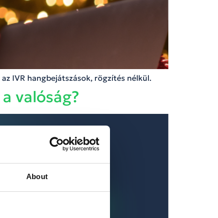
az IVR hangbejátszások, rögzítés nélkül.
 a valóság?
About