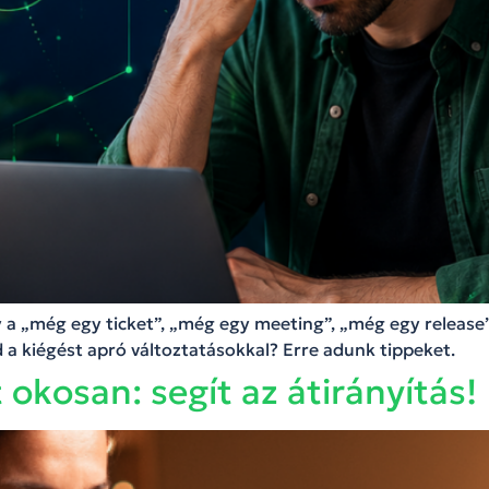
 a „még egy ticket”, „még egy meeting”, „még egy release”
d a kiégést apró változtatásokkal? Erre adunk tippeket.
 okosan: segít az átirányítás!