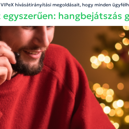
 a VIPeX hívásátirányítási megoldásait, hogy minden ügyfélh
at egyszerűen: hangbejátszá