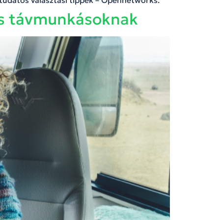
tudatos választási tippek – Opennetworks.
 és távmunkásoknak