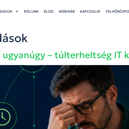
DÁSOK
RÓLUNK
BLOG
WEBINÁR
KAPCSOLAT
FELHŐKÖZP
dások
ugyanúgy – túlterheltség IT 