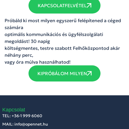
KAPCSOLATFELVÉTEL
Próbáld ki most milyen egyszerű felépítened a céged
számára
optimális kommunikációs és ügyfélszolgálati
megoldást! 30 napig
költségmentes, testre szabott Felhőközpontod akár
néhány perc,
vagy óra múlva használhatod!
KIPRÓBÁLOM MILYEN
Kapcsolat
TEL: +36-1 999 6060
MAIL: info@opennet.hu