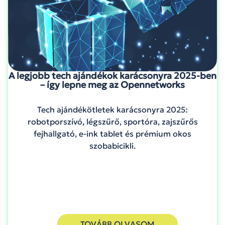
A legjobb tech ajándékok karácsonyra 2025-ben
– így lepne meg az Opennetworks
Tech ajándékötletek karácsonyra 2025:
robotporszívó, légszűrő, sportóra, zajszűrős
fejhallgató, e-ink tablet és prémium okos
szobabicikli.
TOVÁBB OLVASOM