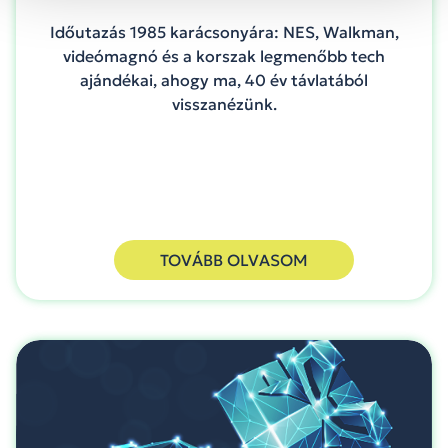
Időutazás 1985 karácsonyára: NES, Walkman,
videómagnó és a korszak legmenőbb tech
ajándékai, ahogy ma, 40 év távlatából
visszanézünk.
TOVÁBB OLVASOM