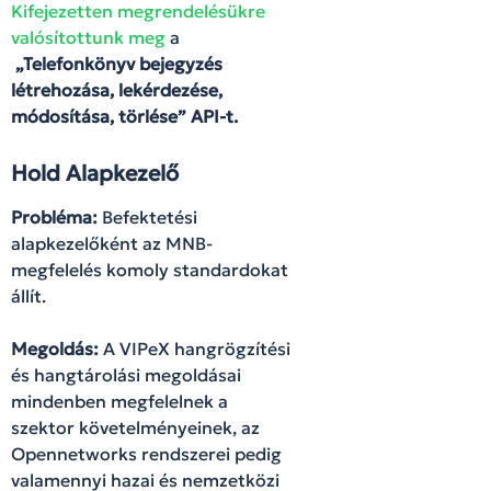
Kifejezetten megrendelésükre
valósítottunk meg
a
„Telefonkönyv bejegyzés
létrehozása, lekérdezése,
módosítása, törlése” API-t.
Hold Alapkezelő
Probléma:
Befektetési
alapkezelőként az MNB-
megfelelés komoly standardokat
állít.
Megoldás:
A VIPeX hangrögzítési
és hangtárolási megoldásai
mindenben megfelelnek a
szektor követelményeinek, az
Opennetworks rendszerei pedig
valamennyi hazai és nemzetközi