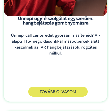
Ünnepi ügyfélszolgálat egyszerűen:
hangbejátszás gombnyomásra
Ünnepi call centeredet gyorsan frissítenéd? AI-
alapú TTS-megoldásunkkal másodpercek alatt
készülnek az IVR hangbejátszások, rögzítés
nélkül.
TOVÁBB OLVASOM