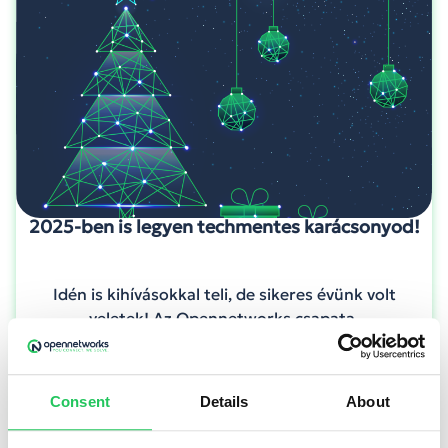
2025-ben is legyen techmentes karácsonyod!
Idén is kihívásokkal teli, de sikeres évünk volt
veletek! Az Opennetworks csapata.
Consent
Details
About