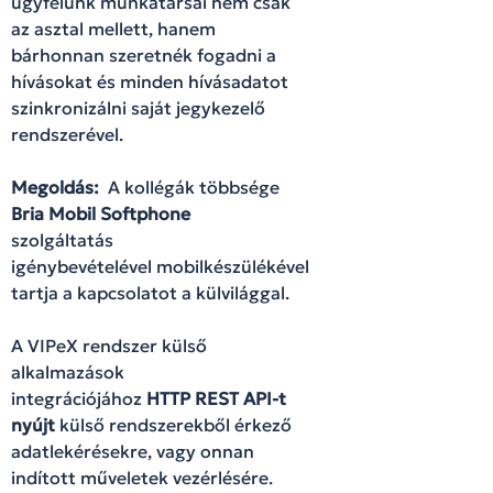
ügyfelünk munkatársai nem csak
az asztal mellett, hanem
bárhonnan szeretnék fogadni a
hívásokat és minden hívásadatot
szinkronizálni saját jegykezelő
rendszerével.
Megoldás:
A kollégák többsége
Bria Mobil Softphone
szolgáltatás
igénybevételével mobilkészülékével
tartja a kapcsolatot a külvilággal.
A VIPeX rendszer külső
alkalmazások
integrációjához
HTTP REST API-t
nyújt
külső rendszerekből érkező
adatlekérésekre, vagy onnan
indított műveletek vezérlésére.