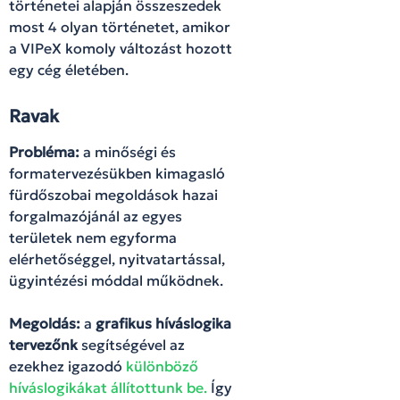
történetei alapján összeszedek
most 4 olyan történetet, amikor
a VIPeX komoly változást hozott
egy cég életében.
Ravak
Probléma:
a minőségi és
formatervezésükben kimagasló
fürdőszobai megoldások hazai
forgalmazójánál az egyes
területek nem egyforma
elérhetőséggel, nyitvatartással,
ügyintézési móddal működnek.
Megoldás:
a
grafikus híváslogika
tervezőnk
segítségével az
ezekhez igazodó
különböző
híváslogikákat állítottunk be.
Így