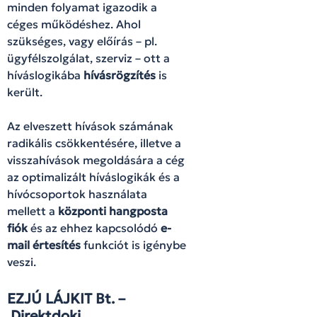
minden folyamat igazodik a
céges működéshez. Ahol
szükséges, vagy előírás – pl.
ügyfélszolgálat, szerviz – ott a
híváslogikába
hívásrögzítés
is
került.
Az elveszett hívások számának
radikális csökkentésére, illetve a
visszahívások megoldására a cég
az optimalizált híváslogikák és a
hívócsoportok használata
mellett a
központi hangposta
fiók
és az ehhez kapcsolódó
e-
mail értesítés
funkciót is igénybe
veszi.
EZJÚ LÁJKIT Bt. –
Direktdoki