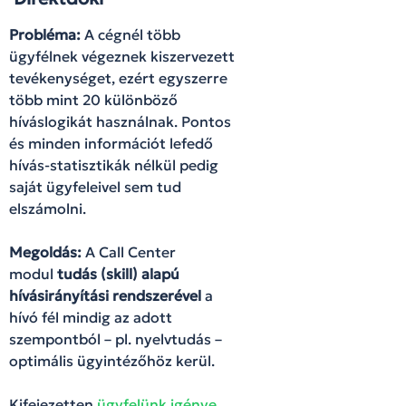
Probléma:
A cégnél több
ügyfélnek végeznek kiszervezett
tevékenységet, ezért egyszerre
több mint 20 különböző
híváslogikát használnak. Pontos
és minden információt lefedő
hívás-statisztikák nélkül pedig
saját ügyfeleivel sem tud
elszámolni.
Megoldás:
A Call Center
modul
tudás (skill) alapú
hívásirányítási rendszerével
a
hívó fél mindig az adott
szempontból – pl. nyelvtudás –
optimális ügyintézőhöz kerül.
Kifejezetten
ügyfelünk igénye